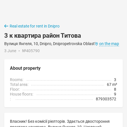
Real estate for rent in Dnipro
3 к квартира район Титова
Вулиця Янгеля, 10, Dnipro, Dnipropetrovska Oblast'
on the map
3 June
№405790
About property
Rooms:
3
Total area:
67 m²
Floor:
8
House floors:
9
:
879303572
Власник! Без комісії ріелторів. Здається двостороння