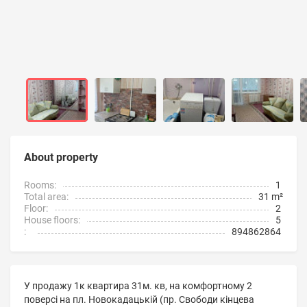
About property
Rooms:
1
Total area:
31 m²
Floor:
2
House floors:
5
:
894862864
У продажу 1к квартира 31м. кв, на комфортному 2
поверсі на пл. Новокадацькій (пр. Свободи кінцева