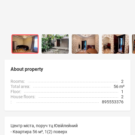
About property
Rooms:
2
Total area:
56 m²
Floor:
1
House floors:
2
:
895553376
Центр міста, поруч тц Ювійлейний
- Квартира 56 м², 1(2) поверх