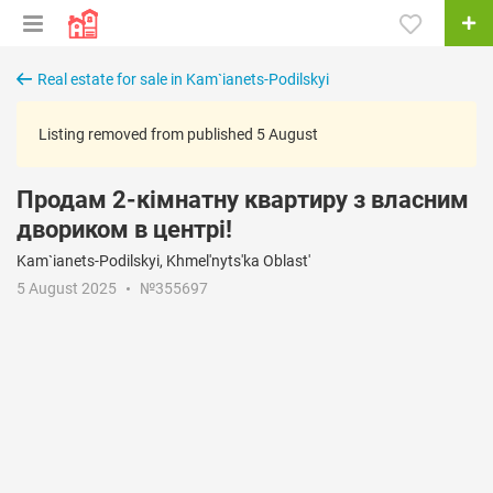
Real estate for sale in Kam`ianets-Podilskyi
Listing removed from published 5 August
Продам 2-кімнатну квартиру з власним
двориком в центрі!
Kam`ianets-Podilskyi, Khmel'nyts'ka Oblast'
5 August 2025
№355697