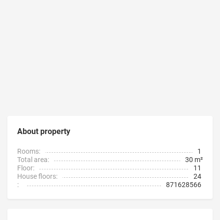
About property
Rooms:
1
Total area:
30 m²
Floor:
11
House floors:
24
:
871628566