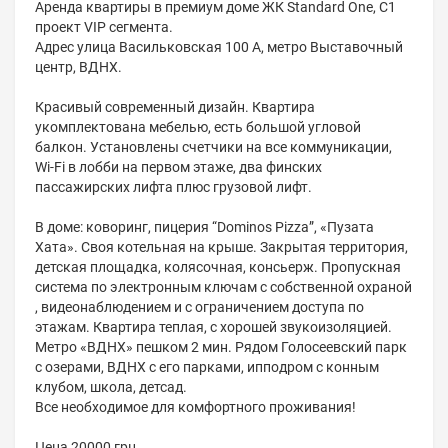
Аренда квартиры в премиум доме ЖК Standard One, С1
проект VIP сегмента.
Адрес улица Васильковская 100 А, метро Выставочный
центр, ВДНХ.
Красивый современный дизайн. Квартира
укомплектована мебелью, есть большой угловой
балкон. Установлены счетчики на все коммуникации,
Wi-Fi в лобби на первом этаже, два финских
пассажирских лифта плюс грузовой лифт.
В доме: коворинг, пицерия “Dominos Pizza”, «Пузата
Хата». Своя котельная на крыше. Закрытая территория,
детская площадка, колясочная, консьерж. Пропускная
система по электронным ключам с собственной охраной
, видеонаблюдением и с ограничением доступа по
этажам. Квартира теплая, с хорошей звукоизоляцией.
Метро «ВДНХ» пешком 2 мин. Рядом Голосеевский парк
с озерами, ВДНХ с его парками, ипподром с конным
клубом, школа, детсад.
Все необходимое для комфортного проживания!
Цена 20000 грн