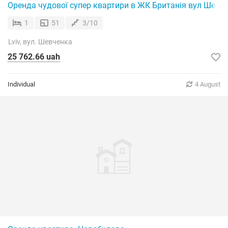
Оренда чудової супер квартири в ЖК Британія вул Шевче
1
51
3/10
Lviv, вул. Шевченка
25 762.66 uah
Individual
4 August