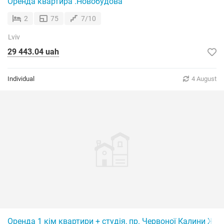
Оренда квартира .Новобудова
2
75
7/10
Lviv
29 443.04 uah
Individual
4 August
Оренда 1 кім квартири + студія, пр. Червоної Калини ЖК 