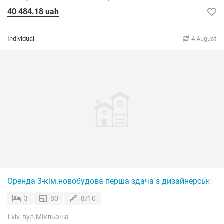
40 484.18 uah
Individual
4 August
Оренда 3-кім.новобудова перша здача з дизайнерським
3
80
8/10
Lviv, вул.Мікльоша