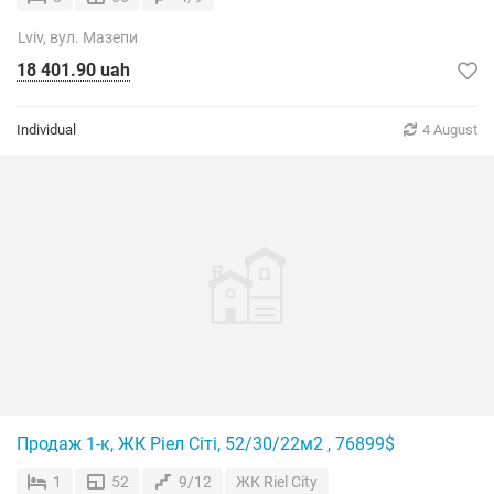
Lviv, вул. Мазепи
18 401.90 uah
Individual
4 August
Продаж 1-к, ЖК Ріел Сіті, 52/30/22м2 , 76899$
1
52
9/12
ЖК Riel City