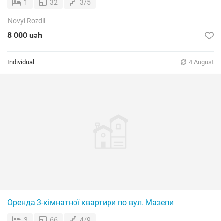
1
32
3/5
Novyi Rozdil
8 000 uah
Individual
4 August
Оренда 3-кімнатної квартири по вул. Мазепи
3
66
4/9