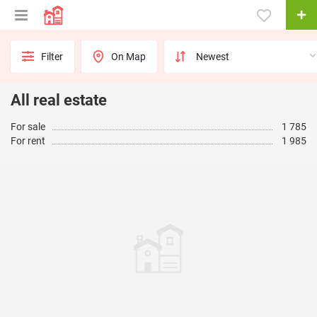
Filter
On Map
All real estate
For sale
1 785
For rent
1 985