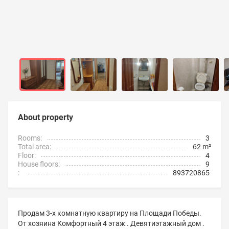
About property
Rooms:
3
Total area:
62 m²
Floor:
4
House floors:
9
:
893720865
Продам 3-х комнатную квартиру на Площади Победы.
От хозяина Комфортный 4 этаж . Девятиэтажный дом .