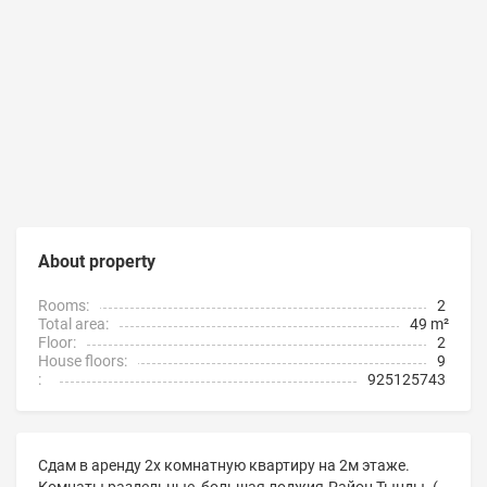
About property
Rooms:
2
Total area:
49 m²
Floor:
2
House floors:
9
:
925125743
Сдам в аренду 2х комнатную квартиру на 2м этаже.