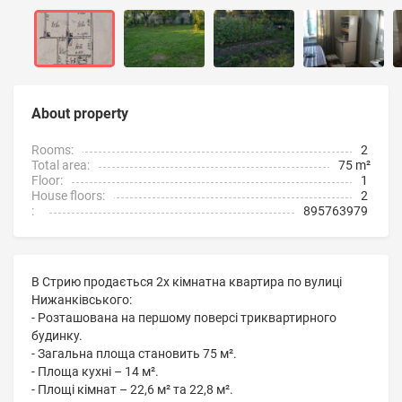
About property
Rooms:
2
Total area:
75 m²
Floor:
1
House floors:
2
:
895763979
В Стрию продається 2х кімнатна квартира по вулиці
Нижанківського:
- Розташована на першому поверсі триквартирного
будинку.
- Загальна площа становить 75 м².
- Площа кухні – 14 м².
- Площі кімнат – 22,6 м² та 22,8 м².