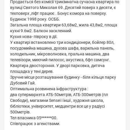
Продається без комісії трикімнатна сучасна квартира по
вулиці Святого Миколая 69. Десятий поверх з десяти, є
техповерх ,ліфт працює . Бонус комора на поверху.
Будинок 1998 року. ОСББ.
Загальна площа квартири 63,68м2, жила 43,8м2, площа
кухні 9.6м2. Балкон заскленний.
Кухня нова- півроку в дії.
У квартирі встановлено три кондиціонери, бойлер 80л,
посудомийна машина, духова шафа, варильна панель,
холодильник, мікроволновка, пральна машина, два
телевізори, миючий пилосос, акустика, бфп самсунг.
Квартира двостороння. У дворі парковка, дитяча
площадка у тені дерев.
Зручне місце розташування будинку - біля кільця парку
Дубовий Гай.
Оптимальна розвинена інфраструктура :
два супермаркета АТБ-50метрів, АТБ-300метрів (пл
Свободи), магазини Sensei і інші , художня школа,
бібліотеки, університет, медцентри все це у радіусі
500метрів.
Тел власника 05******00.
Співпрацює з агенствами.