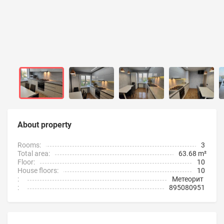
About property
Rooms:
3
Total area:
63.68 m²
Floor:
10
House floors:
10
:
Метеорит
:
895080951