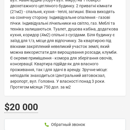
вул. Авангардна (поруч вул. Миру) на 1 поверсі
двохетажного цегляного будинку. 2 приватні кімнати
(21м2) - спальня, кухня - теплі, затишні. Вікна виходять
на сонячну сторону. Індивідуальне опалення - газові
пічки. Індивідуальні лічильники на світло, газ. Меблі та
техніка залишаються. Туалет, душова кабіна, додаткова
кухня, коридор (4м2) спільні з сусідами. Біля будинку є
заїзд для т/з, місце для відпочинку. За квартирою під
вікнами закріплений невеликий участок землі, який
можна використати для вирощування розсади, клумби.
Є окреме приміщення - комора для зберігання овочів,
консервації. Квартира підійде як для власного
проживання, так і для здачі в аренду. Зручне місце:
неподалік знаходиться Центральний автовокзал,
аеропорт, вул. Головна. У власності понад 3 роки.
Протягом місяця 750 дол. за м2
$20 000
Обратный звонок