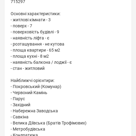
715297
Основні характеристики:
- житлові кімнати - 3
- поверх - 7
- поверховість будівлі - 9
- наявність ліфта - є
- розташування - не кутова
- площа квартири - 65 м2
- площа кухні - 8 м2
- наявність балкона / лоджії - є
- стан - житловий
Найближчі орієнтири:
- Покровський (Комунар)
- Червоний Камінь
- Парус
- Західний
- Набережна Заводська
- Савкіна
- Велика Діївська (Братів Трофімових)
- Метробудівська
- Кондратюка