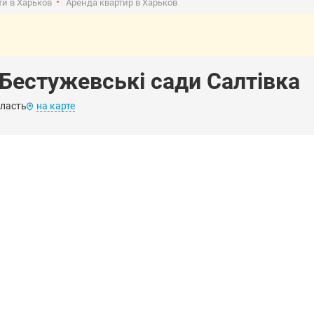
и в Харьков
Аренда квартир в Харьков
Бестужевські сади Салтівка
бласть
на карте