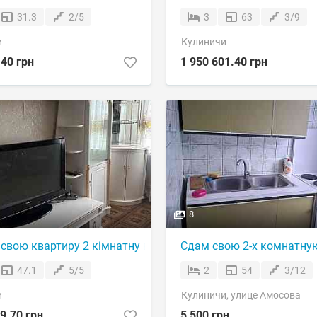
31.3
2/5
3
63
3/9
и
Кулиничи
.40 грн
1 950 601.40 грн
8
свою квартиру 2 кімнатну в 602 мкр
Сдам свою 2-х комнатную
47.1
5/5
2
54
3/12
и
Кулиничи, улице Амосова
9.70 грн
5 500 грн