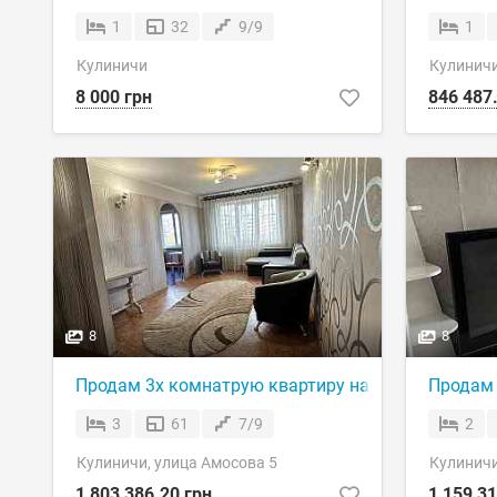
1
32
9/9
1
Кулиничи
Кулинич
8 000 грн
846 487
8
8
Продам 3х комнатрую квартиру на Салтовка
Продам 
3
61
7/9
2
Кулиничи, улица Амосова 5
Кулинич
1 803 386.20 грн
1 159 31