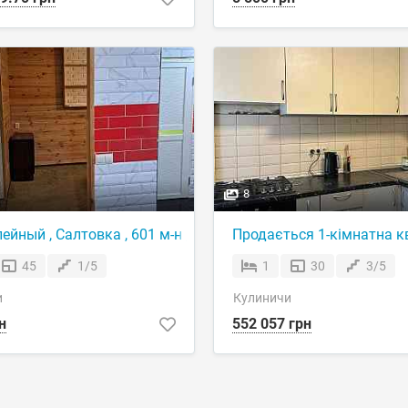
8
ейный , Салтовка , 601 м-н , метро Барабашова
Продається 1-кімнатна кв
45
1/5
1
30
3/5
и
Кулиничи
н
552 057 грн