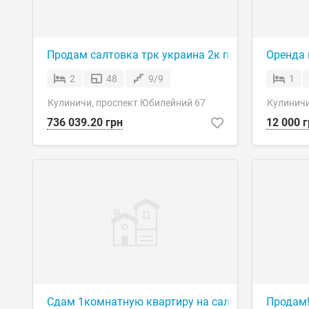
Продам салтовка трк украина 2к проспект юбиле
Оренда 
2
48
9/9
1
Кулиничи, проспект Юбилейний 67
Кулинич
736 039.20 грн
12 000 г
Сдам 1комнатную квартиру на салтовке
Продам!