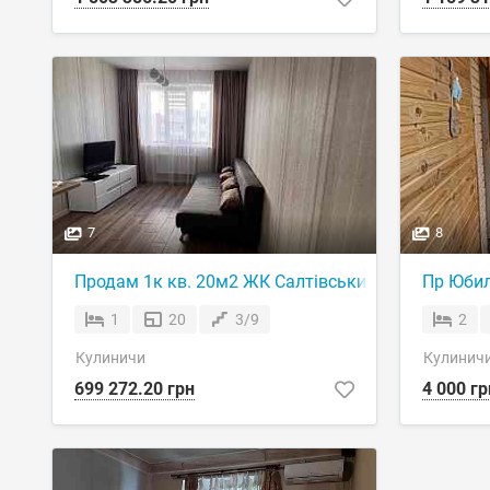
7
8
Продам 1к кв. 20м2 ЖК Салтівський
Пр Юбил
1
20
3/9
2
Кулиничи
Кулинич
699 272.20 грн
4 000 гр