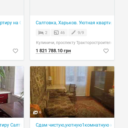
ртиру на Салтовке
Салтовка, Харьков. Уютная квартира с о
2
46
9/9
Кулиничи, проспекту Тракторостроителей 69
1 821 788.10 грн
6
тиру Салтівка
Сдам чистую,уютную1комнатную квартиру