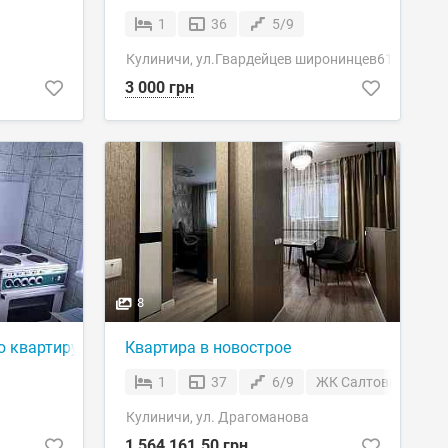
1
36
5/9
Кулиничи, ул.Гвардейцев широнинцев61
3 000 грн
8
 квартиру на Салтовке
Квартира в новострое
1
37
6/9
ЖК Салтовксий
Кулиничи, ул. Драгоманова
1 564 161.50 грн