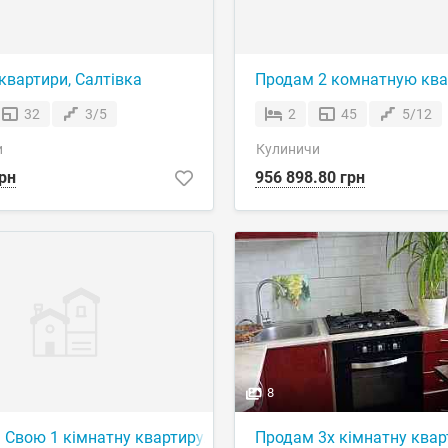
йный (ювілейний )67
квартири, Салтівка
Продам 2 комнатную ква
32
3/5
2
45
5/12
и
Кулиничи
рн
956 898.80 грн
8
 Свою 1 кімнатну квартиру.
Продам 3х кімнатну квар