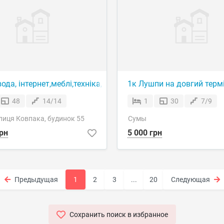
а, пр-кт Перемоги
ода, інтернет,меблі,техніка,вул. Ковпака
1к Лушпи на довгий терм
48
14/14
1
30
7/9
лиця Ковпака, будинок 55
Сумы
рн
5 000 грн
Предыдущая
1
2
3
...
20
Следующая
Сохранить поиск в избранное