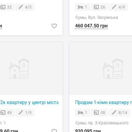
32
4/5
1
26
4/9
Сумы, Вул. Засумська
н
460 047.50 грн
зера Чеха
2к квартиру у центрі міста біля озера
Продам 1-кімн квартиру п
49
1/9
1
38
8/14
. 1
Сумы, пр. З.Красовицького
9.60 грн
920 095 грн