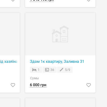
ід хазяїна
Здам 1к квартиру, Заливна 31
1
36
5/9
Сумы
6 000 грн