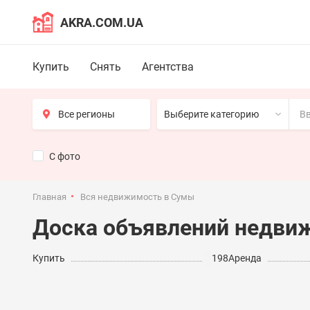
AKRA.COM.UA
Купить
Снять
Агентства
Выберите категорию
С фото
Главная
Вся недвижимость в Сумы
Доска объявлений недви
Купить
198
Аренда