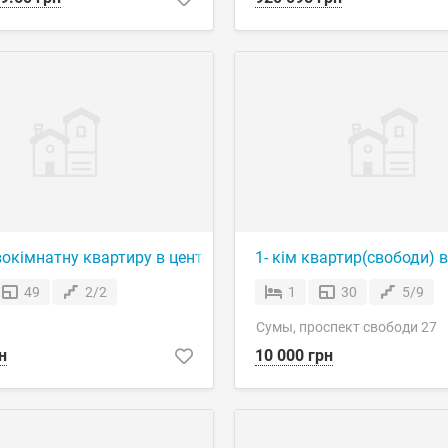
«FOOD HOUSE» )
окімнатну квартиру в центрі міста
1- кім квартир(свободи) в
49
2/2
1
30
5/9
Сумы, проспект свободи 27
н
10 000 грн