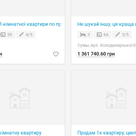
1-кімнатної квартири по просп. Тараса Шевченка
Не шукай іншу, ця краща 
30
4/5
3
64
3/5
Сумы, вул. Холодноярської 
н
1 361 740.60 грн
кімнатну квартиру
Продам 1к квартиру, цент