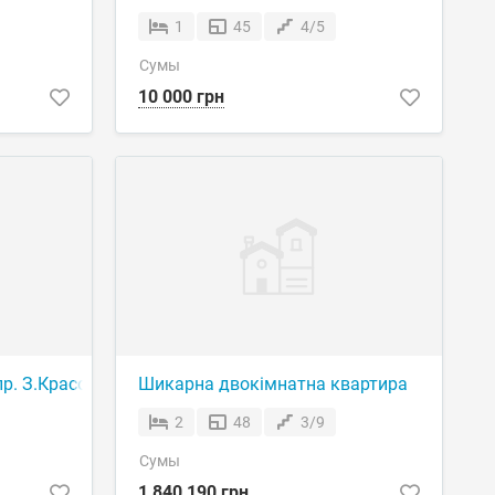
1
45
4/5
Сумы
10 000 грн
р. З.Красовицького ( пр-т Шевченка)
Шикарна двокімнатна квартира
2
48
3/9
Сумы
1 840 190 грн