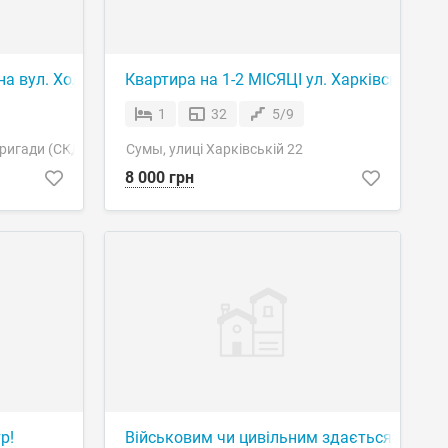
на вул. Холодноярської бригади (СКД).
Квартира на 1-2 МІСЯЦІ ул. Харківська
1
32
5/9
бригади (СКД)
Сумы, улиці Харківській 22
8 000 грн
р!
Військовим чи цивільним здається —кім кв