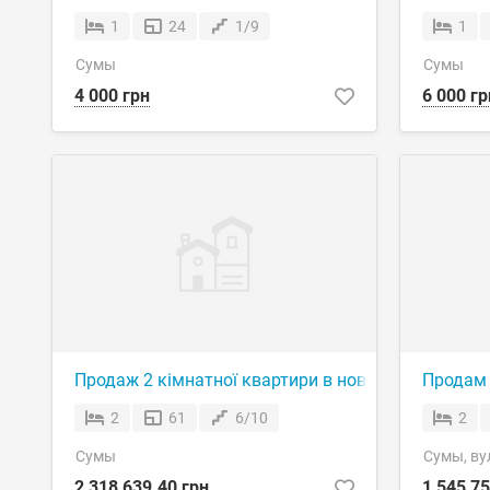
1
24
1/9
1
Сумы
Сумы
4 000 грн
6 000 гр
Продаж 2 кімнатної квартири в новобудові біля о
Продам 
2
61
6/10
2
Сумы
Сумы, вул
2 318 639.40 грн
1 545 75