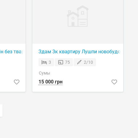
ін без тварин
Здам 3к квартиру Лушпи новобудова для 
3
75
2/10
Сумы
15 000 грн