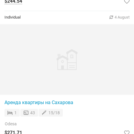
$244.54
Individual
4 August
Аренда квартиры на Сахарова
1
43
15/18
Odesa
$271.71