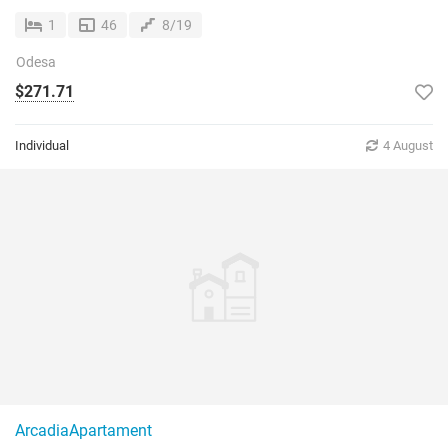
1
46
8/19
Odesa
$271.71
Individual
4 August
ArcadiaApartament