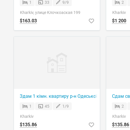
1
33
9/9
2
Kharkiv, улице Клочкоаская 199
Kharkiv
$163.03
$1 200
Здам 1 кімн. квартиру р-н Одеської ,к-р Салют
Сдам св
1
45
1/9
2
Kharkiv
Kharkiv
$135.86
$135.86