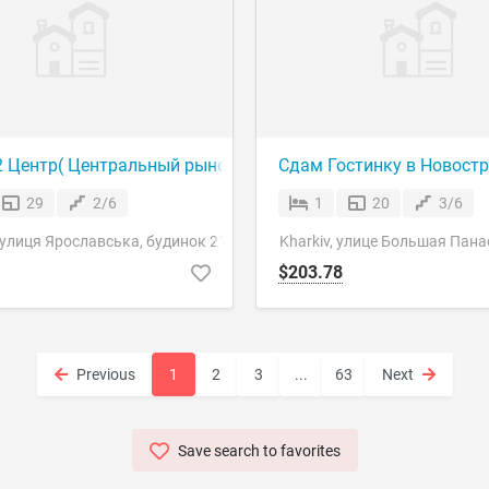
ОНТ, САЛТОВКА, розумний ТОРГ!
2 Центр( Центральный рынок, ЮЖД, ЖК Ярославский) 1247
Сдам Гостинку в Новост
29
2/6
1
20
3/6
 вулиця Ярославська, будинок 21
Kharkiv, улице Большая Пана
$203.78
Previous
1
2
3
...
63
Next
Save search to favorites