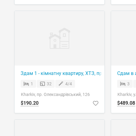
Здам 1 - кімнатну квартиру, ХТЗ, пр. Олександрівс
Сдам в а
1
32
4/4
3
Kharkiv, пр. Олександрівський, 126
Kharkiv, 
$190.20
$489.08