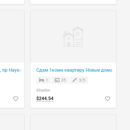
Р
, пр Науки 41/43
Сдам 1комн квартиру Новые дома
1
35
3/5
Kharkiv
$244.54