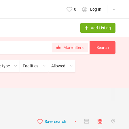
0
Log In
Add Listing
More filters
Search
 type
Facilities
Allowed
Save search