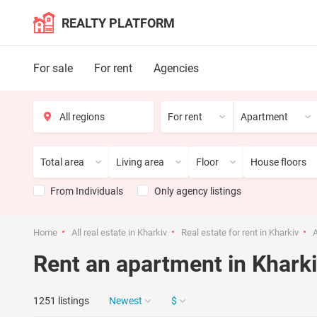
REALTY PLATFORM
For sale
For rent
Agencies
For rent
Apartment
Total area
Living area
Floor
House floors
From Individuals
Only agency listings
Home
All real estate in Kharkiv
Real estate for rent in Kharkiv
A
Rent an apartment in Khark
1251 listings
Newest
$