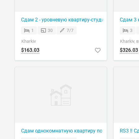
Сдам 2 - уровневую квартиру-студию в ЖК Вороб
Сдам 3 
1
30
7/7
3
Kharkiv
Kharkiv, 
$163.03
$326.03
Сдам однокомнатную квартиру по улице Клочкоа
RS3 ‼️ С