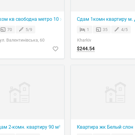
ьевы горы
ком кв свободна метро 10 хвилин
Сдам 1комн квартиру м. 
70
5/9
1
35
4/5
вул. Валентинівська, 60
Kharkiv
$244.54
ская 199 В
дам 2-комн. квартиру 90 м² в ЖК Ключ, м. Ботанический Сад
Квартира жк Белый слон