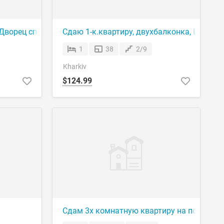
Дворец спорта
Сдаю 1-к.квартиру, двухбалконка, Широни
1
38
2/9
Kharkiv
$124.99
, 15/17 этаж ‼️
Сдам 3х комнатную квартиру на пос.Жуко