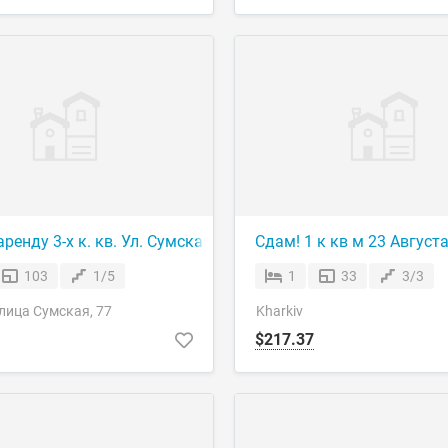
ький, 126, 4 поверх, 7000 без комунальних (тільки
ренду 3-х к. кв. Ул. Сумская, 77\79 ! Сумской рынок! ЦЕНТ
Сдам! 1 к кв м 23 Августа
103
1/5
1
33
3/3
улица Сумская, 77
Kharkiv
$217.37