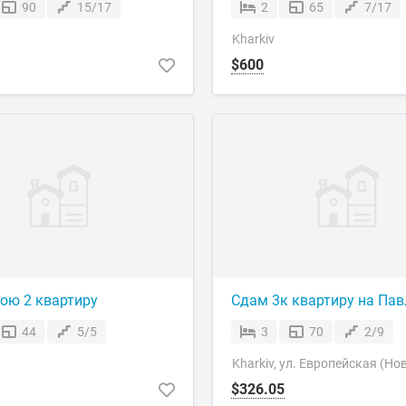
90
15/17
2
65
7/17
Kharkiv
$600
ою 2 квартиру
Сдам 3к квартиру на Пав
44
5/5
3
70
2/9
Kharkiv, ул. Европейская (Но
$326.05