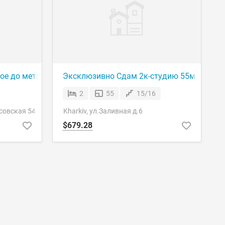
23
рое до метро Центральный Рынок 5 минут
Эксклюзивно Cдам 2к-студию 55м в ЖК "Ле
2
55
15/16
совская 54
Kharkiv, ул.Заливная д.6
$679.28