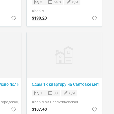
3
64.8
8/9
Kharkiv
$190.20
лово поле
Сдам 1к квартиру на Салтовке метро Сту
1
33
6/9
вгородская).2
Kharkiv, ул.Валентиновская
$187.48