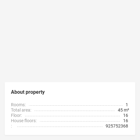
About property
Rooms:
1
Total area:
45 m²
Floor:
16
House floors:
16
:
925752368