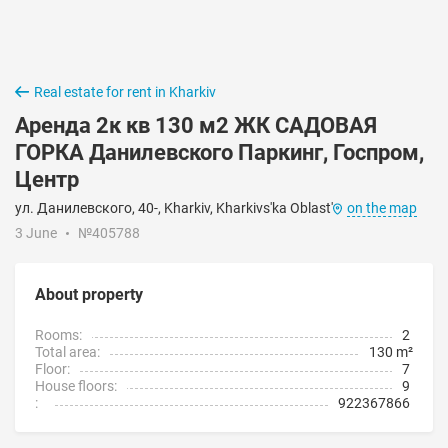
Real estate for rent in Kharkiv
Аренда 2к кв 130 м2 ЖК САДОВАЯ
ГОРКА Данилевского Паркинг, Госпром,
Центр
ул. Данилевского, 40-, Kharkiv, Kharkivs'ka Oblast'
on the map
3 June
№405788
About property
Rooms:
2
Total area:
130 m²
Floor:
7
House floors:
9
:
922367866