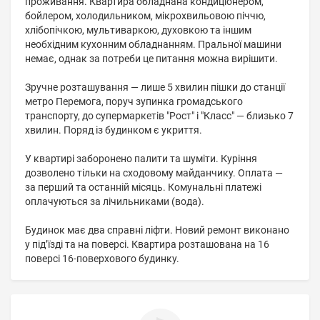
проживання. Квартира обладнана кондиціонером,
бойлером, холодильником, мікрохвильовою піччю,
хлібопічкою, мультиваркою, духовкою та іншим
необхідним кухонним обладнанням. Пральної машини
немає, однак за потреби це питання можна вирішити.
Зручне розташування — лише 5 хвилин пішки до станції
метро Перемога, поруч зупинка громадського
транспорту, до супермаркетів "Рост" і "Класс" — близько 7
хвилин. Поряд із будинком є укриття.
У квартирі заборонено палити та шуміти. Куріння
дозволено тільки на сходовому майданчику. Оплата —
за перший та останній місяць. Комунальні платежі
оплачуються за лічильниками (вода).
Будинок має два справні ліфти. Новий ремонт виконано
у підʼїзді та на поверсі. Квартира розташована на 16
поверсі 16-поверхового будинку.