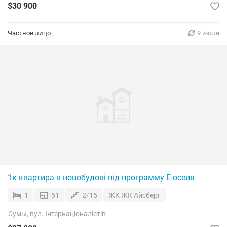
$30 900
Частное лицо
9 июля
1к квартира в новобудові під программу Е-оселя
1
51
2/15
ЖК ЖК Айсберг
Сумы, вул. Інтернаціоналістів