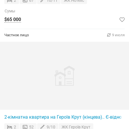
2
67
10/11
ЖК Нотехс
Сумы
$65 000
Частное лицо
9 июля
2-кімнатна квартира на Героїв Крут (кінцева).. Є-відновд
2
52
9/10
ЖК Героїв Крут