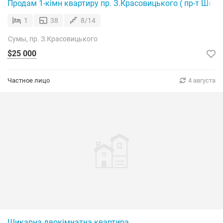
Продам 1-кімн квартиру пр. З.Красовицького ( пр-т Шевч
1
38
8/14
Сумы, пр. З.Красовицького
$25 000
Частное лицо
4 августа
Шикарна двокімнатна квартира