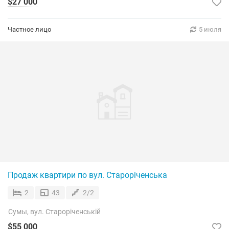
$27 000
Частное лицо
5 июля
Продаж квартири по вул. Староріченська
2
43
2/2
Сумы, вул. Староріченській
$55 000